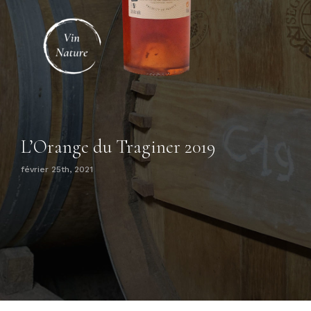
Collioure Rouge
Nos Coffrets assortis
Salons & Évènements
Vendu uniquement au Caveau
Mon Compte
Username:
Mon Panier
Password:
L’Orange du Traginer 2019
février 25th, 2021
Se souvenir de moi
créer mon compte