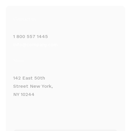
Contact us
1 800 557 1445
info@company.com
Store
142 East 50th
Street New York,
NY 10244