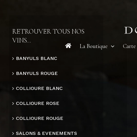
Skip
to
content
RETROUVER TOUS NOS
VINS…
La Boutique
Carte
BANYULS BLANC
BANYULS ROUGE
COLLIOURE BLANC
COLLIOURE ROSE
COLLIOURE ROUGE
SALONS & EVENEMENTS