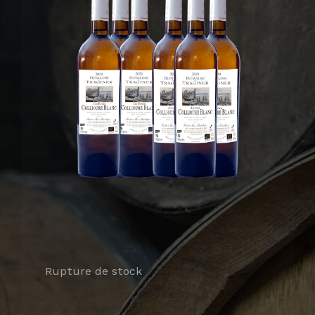
Collioure Rouge
Nos Coffrets assortis
Salons & Évènements
Vendu uniquement au Caveau
Mon Compte
Username:
Mon Panier
Password:
Se souvenir de moi
créer mon compte
Rupture de stock