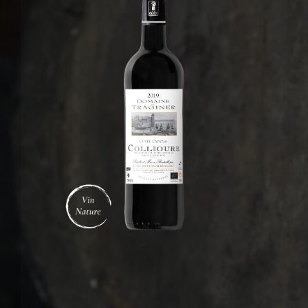
Collioure Rouge
Nos Coffrets assortis
Salons & Évènements
Vendu uniquement au Caveau
Mon Compte
Username:
Mon Panier
Password:
Se souvenir de moi
créer mon compte