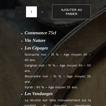
AJOUTER AU
PANIER
quantité
de
Collioure
Contenance 75cl
Cuvée
Capatas
Vin Nature
2019
Les Cépages
Grenache noir : 15 % – Age moyen 30 –
40 ans.
Carignan noir : 15 % – Age moyen 40 – 50
ans.
Mourvèdre noir : 10 % – Age moyen 25
ans.
Syrah : 60 % – Age moyen 25 ans.
Les Vendanges
La récolte est faite manuellement sur la
totalité du domaine. Vendanges