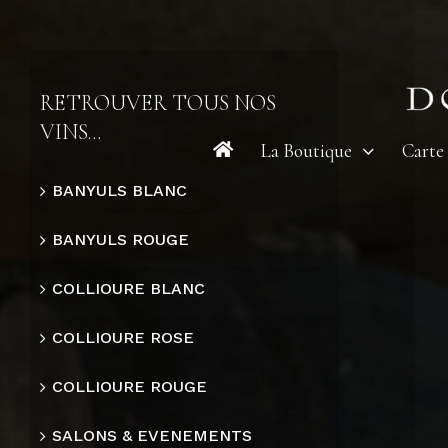
Skip
to
content
RETROUVER TOUS NOS
VINS…
La Boutique
Carte
BANYULS BLANC
BANYULS ROUGE
COLLIOURE BLANC
COLLIOURE ROSE
COLLIOURE ROUGE
SALONS & EVENEMENTS