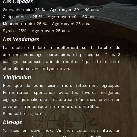
2024
Les Cépages
Grenache noir : 25 % – Age moyen 30 – 40 ans.
Carignan noir : 25 % – Age moyen 40 – 50 ans.
Mourvèdre noir : 25 % – Age moyen 25 ans.
Syrah : 25% – Age moyen 25 ans.
Les Vendanges
La récolte est faite manuellement sur la totalité du
domaine. Vendanges parcellaires et parfois sur 2 ou 3
passages successifs afin de récolter à parfaite maturité
phénolique suivant le type de vin.
Vinification
Rien que de bons raisins mûrs totalement égrappés.
Fermentation spontanée avec les levures indigènes,
pigeages journaliers et macération d’un mois environ en
cuve bois tronconique à température contrôlée.
Sans sulfites ajoutés.
Élevage
10 mois en cuve inox. Vin non collé, non filtré, un