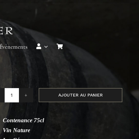
 Évènements
AJOUTER AU PANIER
quantité
de
Collioure
Contenance 75cl
Cuvée
Vin Nature
CaracTerre